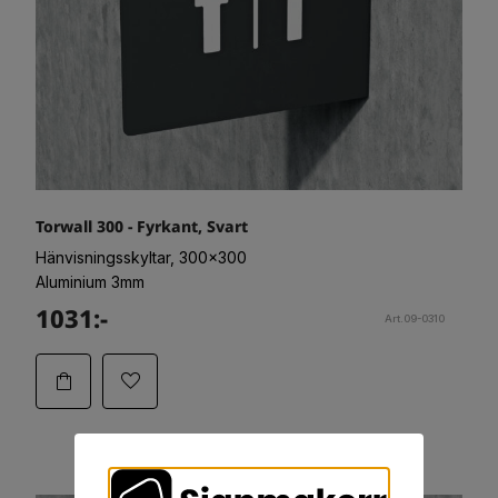
Torwall 300 - Fyrkant, Svart
Hänvisningsskyltar, 300x300
Aluminium 3mm
1031:-
Art.09-0310