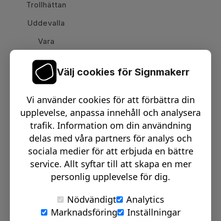
Trollhättan
Uddevalla
Vara
Välj cookies för Signmakerr
Växel telefon:
0512-15900
Vi använder cookies för att förbättra din
Email:
info@signmakerr.se
upplevelse, anpassa innehåll och analysera
trafik. Information om din användning
delas med våra partners för analys och
PSST, HÄNG MED PÅ VÅR RESA!
sociala medier för att erbjuda en bättre
service. Allt syftar till att skapa en mer
personlig upplevelse för dig.
Nödvändigt
Analytics
Marknadsföring
Inställningar
© Signmakerr 2022 - 2026