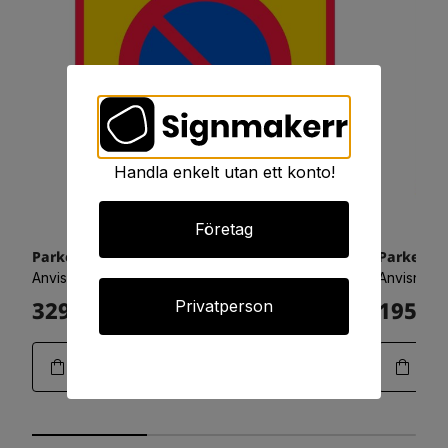
Handla enkelt utan ett konto!
Företag
Parkeringsförbud i området 900x900 refex
Parkering
Anvisningsskyltar - Vägvisning
Anvisnings
3294:-
1950:-
Privatperson
Art.25-0802