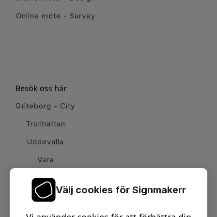
Online möte - Survey
Besök oss här
Göteborg - City
Trollhättan
Uddevalla
Vara
Välj cookies för Signmakerr
Växel telefon:
0512-15900