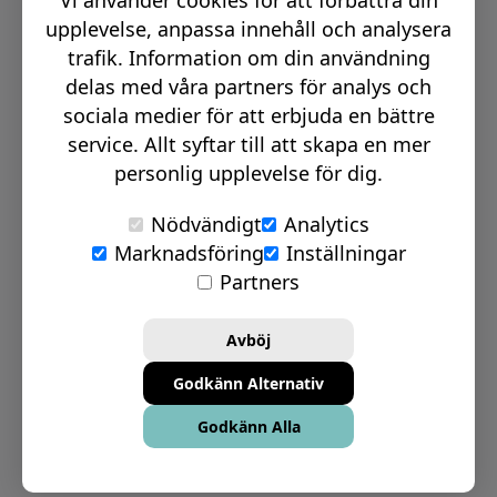
Vi använder cookies för att förbättra din
Email:
info@signmakerr.se
upplevelse, anpassa innehåll och analysera
trafik. Information om din användning
delas med våra partners för analys och
PSST, HÄNG MED PÅ VÅR RESA!
sociala medier för att erbjuda en bättre
service. Allt syftar till att skapa en mer
personlig upplevelse för dig.
Nödvändigt
Analytics
Marknadsföring
Inställningar
© Signmakerr 2022 - 2026
Partners
Integritetspolicy
Cookiepolicy
Avböj
Ansvarsfullt avslöjandepolicy
Godkänn Alternativ
Inställningar för Cookies
Godkänn Alla
Bolagsinformation
Köp- & leveransvillkor