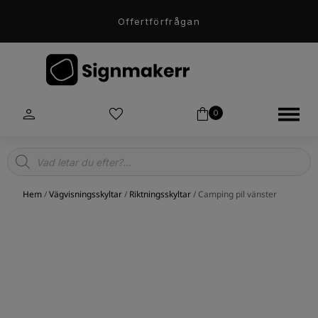
Offertförfrågan
0
Products
search
Hem
/
Vägvisningsskyltar
/
Riktningsskyltar
/ Camping pil vänster