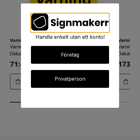
Handla enkelt utan ett konto!
Varning för heta ytor
Varning, 
Varningsskyltar, 105x148
Varningssk
Dekal
Dekal
Företag
71:-
173:-
Art.01-0636
Privatperson