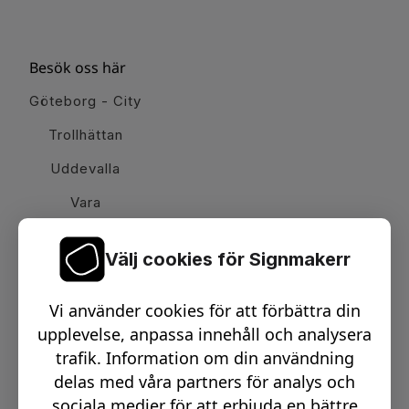
Besök oss här
Göteborg - City
Trollhättan
Uddevalla
Vara
Välj cookies för Signmakerr
Växel telefon:
0512-15900
Vi använder cookies för att förbättra din
Email:
info@signmakerr.se
upplevelse, anpassa innehåll och analysera
trafik. Information om din användning
delas med våra partners för analys och
PSST, HÄNG MED PÅ VÅR RESA!
sociala medier för att erbjuda en bättre