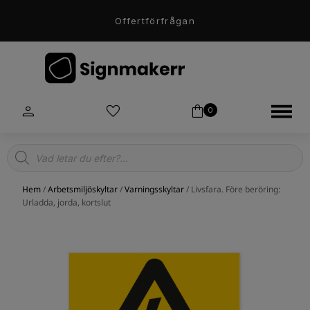
Offertförfrågan
0
Products
search
Hem
/
Arbetsmiljöskyltar
/
Varningsskyltar
/ Livsfara. Före beröring:
Urladda, jorda, kortslut